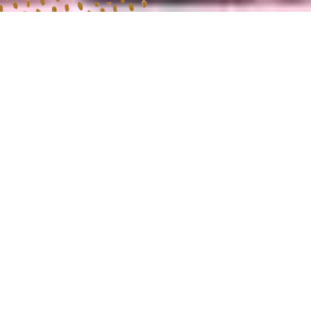
2026.05.05
保険外サービスについて、料金の記載方法を一部
変更しました。
訪問介護「ねこね」・介護タクシー「ねこね」
は、「家族のように寄り添える存在でありたい」
という想いから生まれた介護サービスです。
利用される方はもちろん、ご家族の方が“安心し
て任せられる”ことを何より大切にしています。
短時間から長時間まで柔軟に対応する訪問介護、